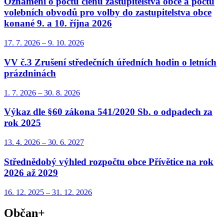
Oznámení o počtu členů zastupitelstva obce a počtu
volebních obvodů pro volby do zastupitelstva obce
konané 9. a 10. října 2026
17. 7.
2026
–
9. 10.
2026
VV č.3 Zrušení středečních úředních hodin o letních
prázdninách
1. 7.
2026
–
30. 8.
2026
Výkaz dle §60 zákona 541/2020 Sb. o odpadech za
rok 2025
13. 4.
2026
–
30. 6.
2027
Střednědobý výhled rozpočtu obce Přívětice na rok
2026 až 2029
16. 12.
2025
–
31. 12.
2026
Občan+