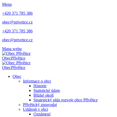
Menu
+420 371 785 386
obec@privetice.cz
+420 371 785 386
obec@privetice.cz
Mapa webu
Obec
Přívětice
Obec
Přívětice
Obec
Informace o obci
Historie
Statistické údaje
Blízké okolí
Strategický plán rozvoje obce Přívětice
Přívětický zpravodaj
Události v obci
Oznámení