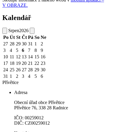
V OBRAZE.
Kalendář
Srpen
2026
Po
Út
St
Čt
Pá
So
Ne
27
28
29
30
31
1
2
3
4
5
6
7
8
9
10
11
12
13
14
15
16
17
18
19
20
21
22
23
24
25
26
27
28
29
30
31
1
2
3
4
5
6
Přívětice
Adresa
Obecní úřad obce Přívětice
Přívětice 76, 338 28 Radnice
IČO: 00259012
DIČ: CZ00259012